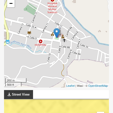
−
200 m
500 ft
Leaflet
| Wasi - ©
OpenStreetMap
Street View