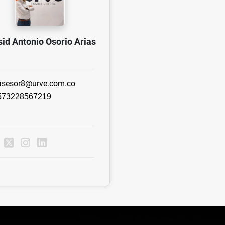
id Antonio Osorio Arias
asesor8@urve.com.co
573228567219