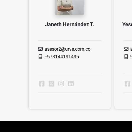
Janeth Hernández T.
Yess
asesor2@urve.com.co
+573144191495