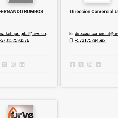
FERNANDO RUMBOS
Direccion Comercial U
arketingdigital@urve.com.co
direccioncomercial@urve.com
+573152593376
+573175284692