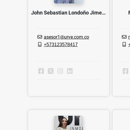
John Sebastian Londoño Jimenez
asesor1@urve.com.co
m
+573123578417