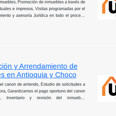
muebles, Promoción de inmuebles a través de
esos, Visitas programadas por el
ento y asesoría Jurídica en todo el proceso
dades
ción y Arrendamiento de
s en Antioquia y Choco
el canon de arriendo, Estudio de solicitudes a
ora, Garantizamos el pago oportuno del canon
o, Inventario y revisión del inmueble,
l inmueble, cancelamos por usted cuotas de
rvicios públicos, Elaboración de contratos.