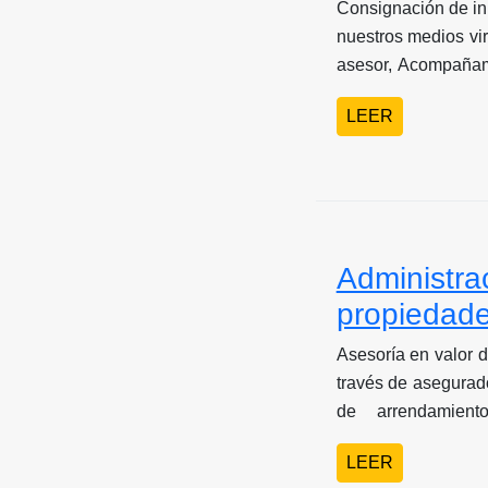
Consignación de in
nuestros medios virtuales e impr
asesor, Acompañami
de venta de propie
LEER
Administra
propiedade
Asesoría en valor d
través de asegurad
de arrendamient
Administración de
LEER
administración y se