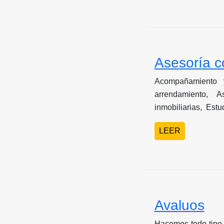
Asesoría c
Acompañamiento 
arrendamiento, A
inmobiliarias, Est
urbanos.
LEER
Avaluos
Hacemos todo tipo 