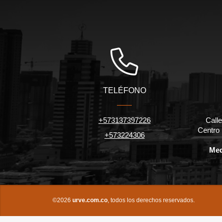
TELÉFONO
+573137397226
Calle
Centro
+573224306
Med
©2026
urve.com.co
, todos los derechos reservados.