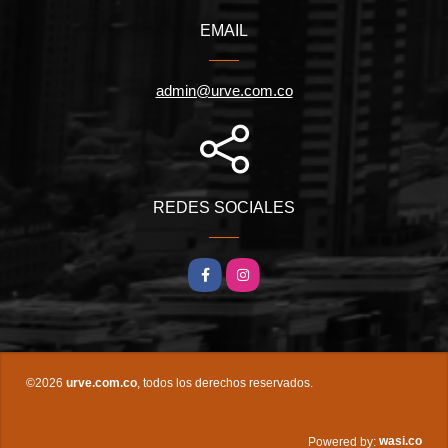
EMAIL
admin@urve.com.co
REDES SOCIALES
Facebook
Instagram
©2026
urve.com.co
, todos los derechos reservados.
wasi.co
Powered by: