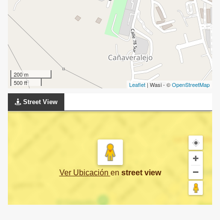
200 m
500 ft
Leaflet
| Wasi - ©
OpenStreetMap
Street View
Ver Ubicación
en
street view