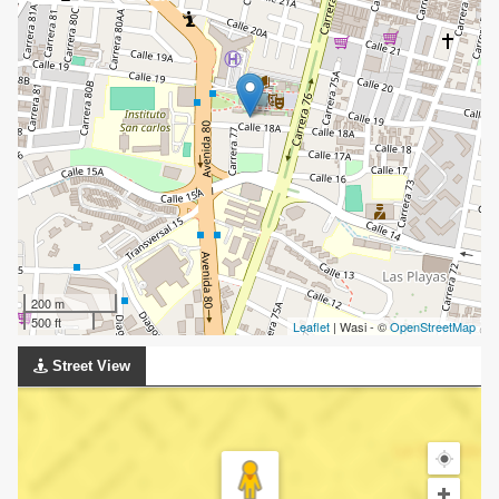
200 m
500 ft
Leaflet
| Wasi - ©
OpenStreetMap
Street View