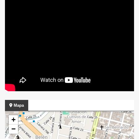
Mapa
+
−