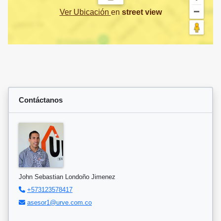
Ver Ubicación
en
street view
Contáctanos
John Sebastian Londoño Jimenez
+573123578417
asesor1@urve.com.co