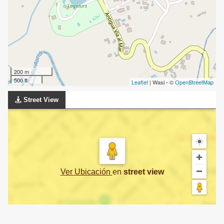
200 m
500 ft
Leaflet
| Wasi - ©
OpenStreetMap
Street View
Ver Ubicación
en
street view