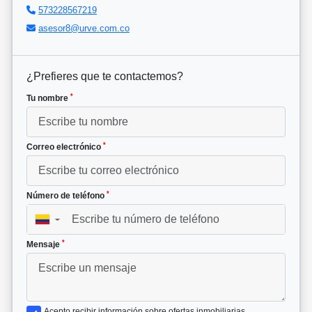
573228567219
asesor8@urve.com.co
¿Prefieres que te contactemos?
*
Tu nombre
*
Correo electrónico
*
Número de teléfono
▼
*
Mensaje
Acepto recibir información sobre ofertas inmobiliarias