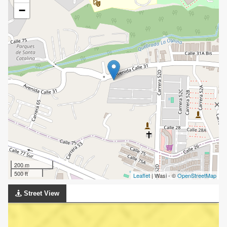
−
200 m
500 ft
Leaflet
| Wasi - ©
OpenStreetMap
Street View