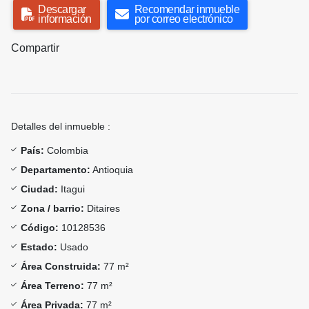
Descargar
Recomendar inmueble
información
por correo electrónico
Compartir
Detalles del inmueble :
País:
Colombia
Departamento:
Antioquia
Ciudad:
Itagui
Zona / barrio:
Ditaires
Código:
10128536
Estado:
Usado
Área Construida:
77 m²
Área Terreno:
77 m²
Área Privada:
77 m²