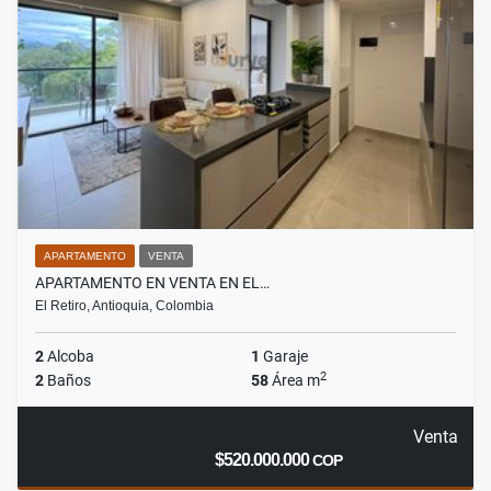
APARTAMENTO
VENTA
APARTAMENTO EN VENTA EN EL…
El Retiro, Antioquia, Colombia
2
Alcoba
1
Garaje
2
2
Baños
58
Área m
Venta
$520.000.000
COP