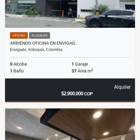
OFICINA
ALQUILER
ARRIENDO OFICINA EN ENVIGAD…
Envigado, Antioquia, Colombia
0
Alcoba
1
Garaje
2
1
Baño
37
Área m
Alquiler
$2.900.000
COP