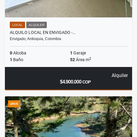
LOCAL
ALQUILER
ALQUILO LOCAL EN ENVIGADO -…
Envigado, Antioquia, Colombia
0
Alcoba
1
Garaje
2
1
Baño
52
Área m
Alquiler
$4.900.000
COP
URVE