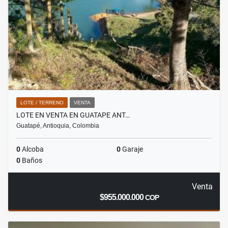
LOTE / TERRENO
VENTA
LOTE EN VENTA EN GUATAPE ANT…
Guatapé, Antioquia, Colombia
0
Alcoba
0
Garaje
0
Baños
Venta
$955.000.000
COP