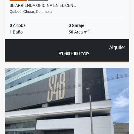
SE ARRIENDA OFICINA EN EL CEN…
Quibdó, Chocó, Colombia
0
Alcoba
0
Garaje
2
1
Baño
50
Área m
Alquiler
$1.600.000
COP