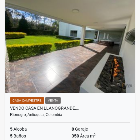
CASA CAMPESTRE
VENTA
VENDO CASA EN LLANOGRANDE,…
Rionegro, Antioquia, Colombia
5
Alcoba
8
Garaje
2
5
Baños
350
Área m