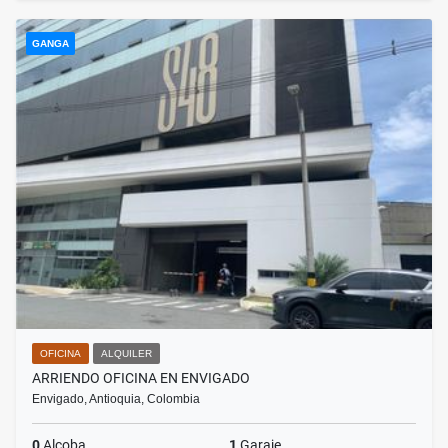
GANGA
OFICINA
ALQUILER
ARRIENDO OFICINA EN ENVIGADO
Envigado, Antioquia, Colombia
0
Alcoba
1
Garaje