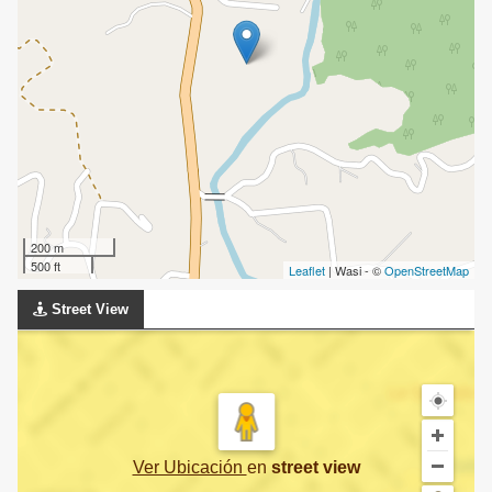
200 m
500 ft
Leaflet
| Wasi - ©
OpenStreetMap
Street View
Ver Ubicación
en
street view