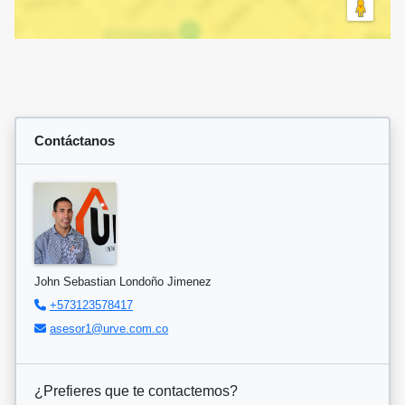
Contáctanos
John Sebastian Londoño Jimenez
+573123578417
asesor1@urve.com.co
¿Prefieres que te contactemos?