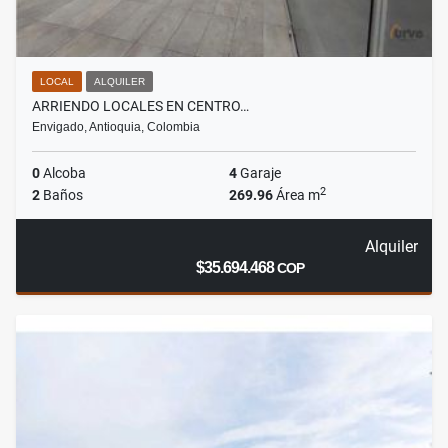
LOCAL
ALQUILER
ARRIENDO LOCALES EN CENTRO…
Envigado, Antioquia, Colombia
0
Alcoba
4
Garaje
2
2
Baños
269.96
Área m
Alquiler
$35.694.468
COP