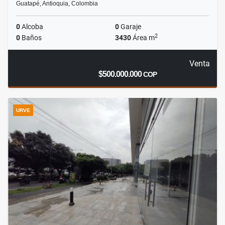
Guatapé, Antioquia, Colombia
0
Alcoba
0
Garaje
2
0
Baños
3430
Área m
Venta
$500.000.000
COP
URVE