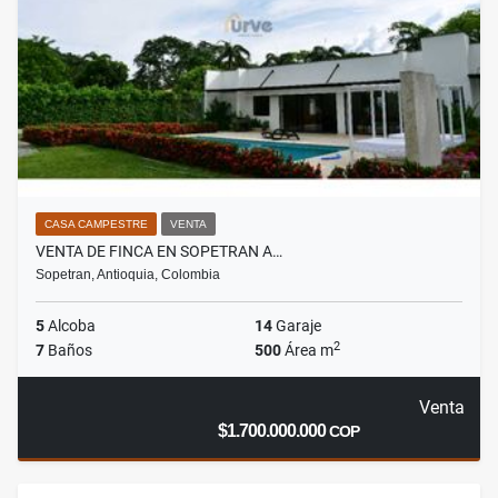
CASA CAMPESTRE
VENTA
VENTA DE FINCA EN SOPETRAN A…
Sopetran, Antioquia, Colombia
5
Alcoba
14
Garaje
2
7
Baños
500
Área m
Venta
$1.700.000.000
COP