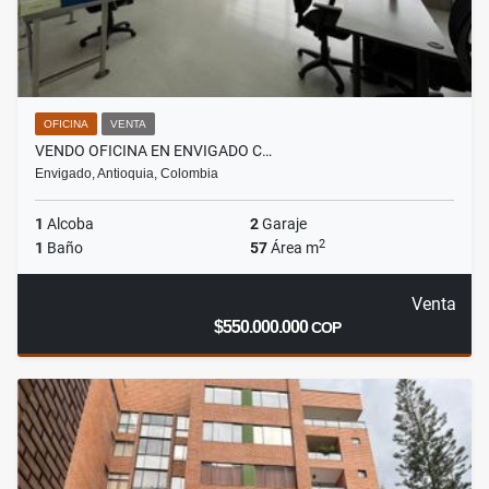
OFICINA
VENTA
VENDO OFICINA EN ENVIGADO C…
Envigado, Antioquia, Colombia
1
Alcoba
2
Garaje
2
1
Baño
57
Área m
Venta
$550.000.000
COP