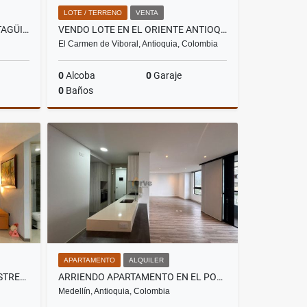
LOTE / TERRENO
VENTA
ARRIENDO APARTAMENTO EN ITAGÜI ZONA COLTEJER
VENDO LOTE EN EL ORIENTE ANTIOQUEÑO
El Carmen de Viboral, Antioquia, Colombia
0
Alcoba
0
Garaje
0
Baños
lquiler
Venta
$590.000.000
APARTAMENTO
ALQUILER
VENDO APARTAMENTO EN LA ESTRELLA
ARRIENDO APARTAMENTO EN EL POBLADO
Medellín, Antioquia, Colombia