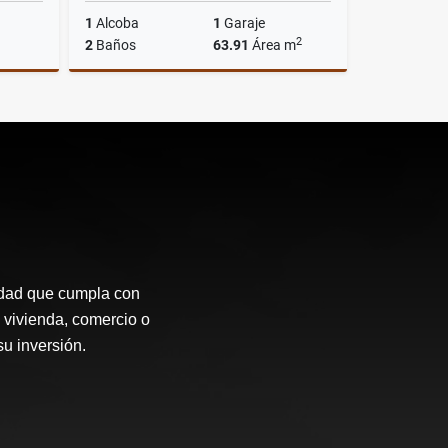
1
Alcoba
1
Garaje
2
2
Baños
63.91
Área m
Venta
Alquiler
$4.000.000
idad que cumpla con
 vivienda, comercio o
su inversión.