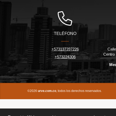
TELÉFONO
+573137397226
Calle
Centro
+573224306
Med
©2026
urve.com.co
, todos los derechos reservados.