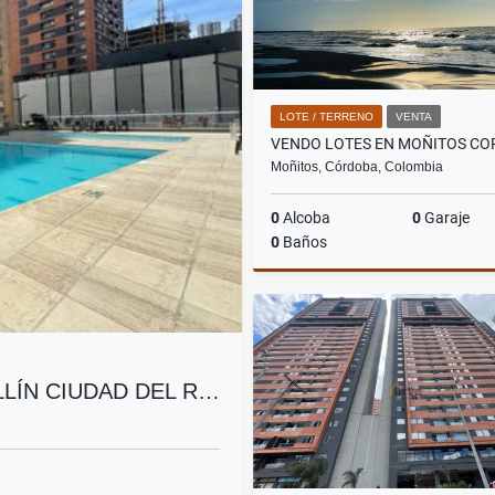
LOTE / TERRENO
VENTA
VENDO LOTES EN MOÑITOS C
Moñitos, Córdoba, Colombia
0
Alcoba
0
Garaje
0
Baños
$152.000.000
LÍN CIUDAD DEL R…