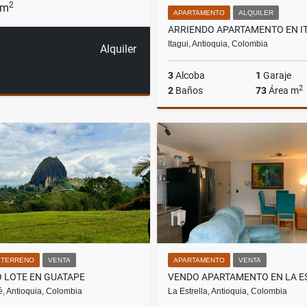
2
 m
APARTAMENTO
ALQUILER
Itagui, Antioquia, Colombia
Alquiler
3
Alcoba
1
Garaje
2
2
Baños
73
Área m
A
$3.300.000
/ TERRENO
VENTA
APARTAMENTO
VENTA
 LOTE EN GUATAPE
, Antioquia, Colombia
La Estrella, Antioquia, Colombia