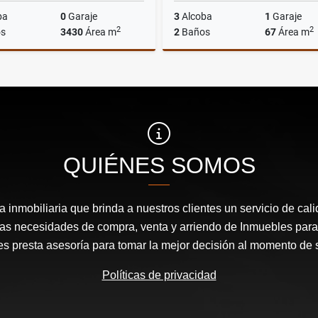
ba
0
Garaje
3
Alcoba
1
Garaje
2
2
s
3430
Área m
2
Baños
67
Área m
Venta
$500.000.000
$420.000.000
QUIÉNES SOMOS
inmobiliaria que brinda a nuestros clientes un servicio de cal
las necesidades de compra, venta y arriendo de Inmuebles para
les presta asesoría para tomar la mejor decisión al momento de 
Políticas de privacidad