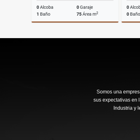
0
Alcoba
0
Garaje
0
Alco
2
1
Baño
75
Área m
0
Baño
Alquiler
$4.000.000
Somos una empresa 
sus expectativas en 
Industria y 