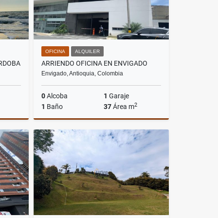
OFICINA
ALQUILER
ORDOBA
ARRIENDO OFICINA EN ENVIGADO
Envigado, Antioquia, Colombia
0
Alcoba
1
Garaje
2
1
Baño
37
Área m
Venta
Alquiler
$2.900.000