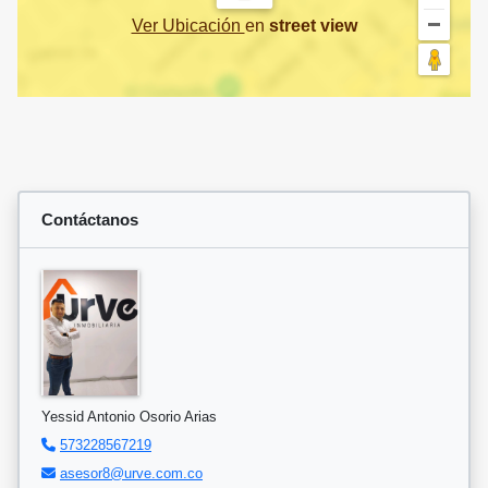
Ver Ubicación
en
street view
Contáctanos
Yessid Antonio Osorio Arias
573228567219
asesor8@urve.com.co