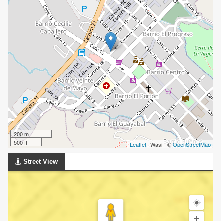
200 m
500 ft
Leaflet
| Wasi - ©
OpenStreetMap
Street View