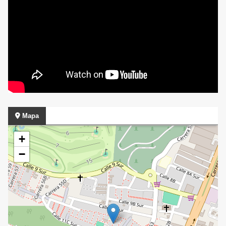
Mapa
+
−