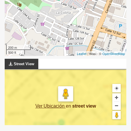
200 m
500 ft
Leaflet
| Wasi - ©
OpenStreetMap
Street View
Ver Ubicación
en
street view