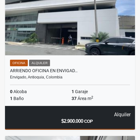
OFICINA
ALQUILER
ARRIENDO OFICINA EN ENVIGAD…
Envigado, Antioquia, Colombia
0
Alcoba
1
Garaje
2
1
Baño
37
Área m
Alquiler
$2.900.000
COP