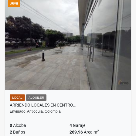
URVE
LOCAL
ALQUILER
ARRIENDO LOCALES EN CENTRO…
Envigado, Antioquia, Colombia
0
Alcoba
4
Garaje
2
2
Baños
269.96
Área m