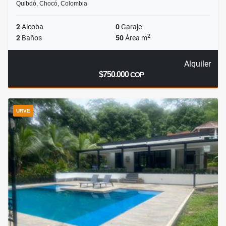
Quibdó, Chocó, Colombia
2
Alcoba
0
Garaje
2
2
Baños
50
Área m
Alquiler
$750.000
COP
URVE