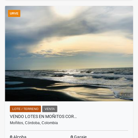
URVE
LOTE / TERRENO
VENTA
VENDO LOTES EN MOÑITOS COR…
Moñitos, Córdoba, Colombia
0
Alcoba
0
Garaje