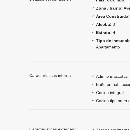
Zona / barrio:
Ave
Área Construida:
Alcoba:
3
Estrato:
4
Tipo de inmueble
Apartamento
Características interna :
Admite mascotas
Baño en habitación
Cocina integral
Cocina tipo ameri
Características externas :
Acceso paviment