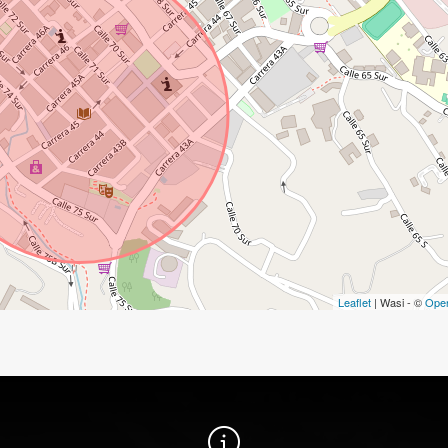
Leaflet
| Wasi - ©
Ope