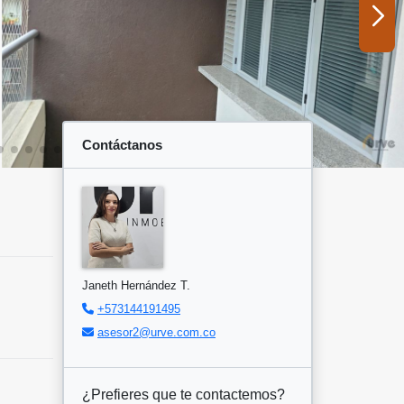
Contáctanos
Janeth Hernández T.
+573144191495
asesor2@urve.com.co
¿Prefieres que te contactemos?