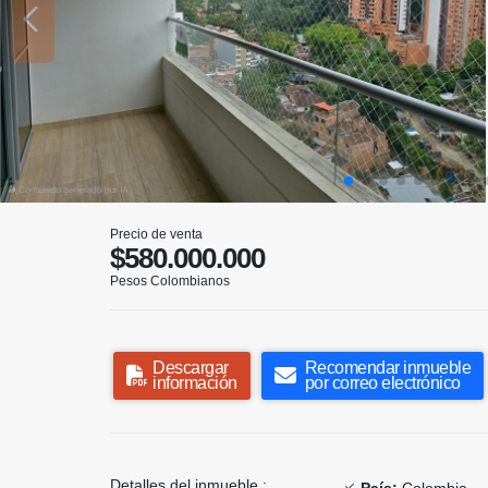
Precio de venta
$580.000.000
Pesos Colombianos
Descargar
Recomendar inmueble
información
por correo electrónico
Detalles del inmueble :
País:
Colombia