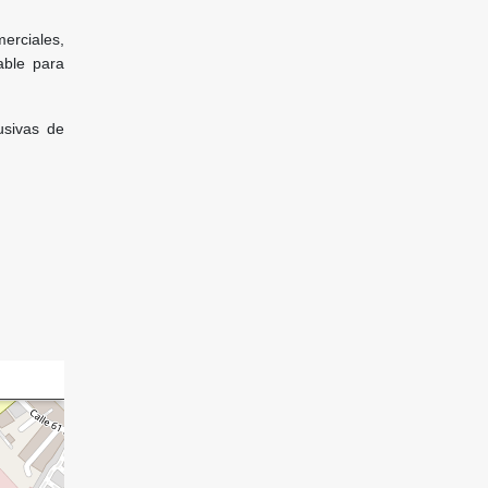
erciales,
able para
usivas de