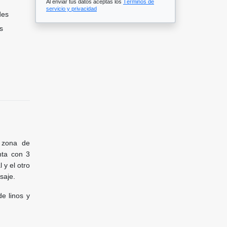
Al enviar tus datos aceptas los
Términos de
servicio y privacidad
des
s
 zona de
nta con 3
 y el otro
saje.
e linos y