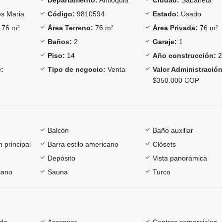
s Maria
Código:
9810594
Estado:
Usado
76 m²
Área Terreno:
76 m²
Área Privada:
76 m²
Baños:
2
Garaje:
1
Piso:
14
Año construcción:
2
:
Tipo de negocio:
Venta
Valor Administración
$350.000 COP
Balcón
Baño auxiliar
 principal
Barra estilo americano
Clósets
Depósito
Vista panorámica
cano
Sauna
Turco
ado
Ascensor
Centros comerciales