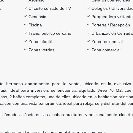
a
Circuito cerrado de TV
Colegios / Universida
Gimnasio
Parqueadero visitante
Piscina
Portería / Recepción
Trans. público cercano
Urbanización Cerrada
Zona infantil
Zona residencial
Zonas verdes
Zona comercial
te hermoso apartamento para la venta, ubicado en la exclusiva
uia. Ideal para inversion, se encuentra alquilado. Area 76 M2, cue
sas, 2 baños completos, uno de ellos ubicado en la habitación principal
alcón con una vista panorámica, ideal para relajarse y disfrutar del pai
cómodos clósets en las alcobas auxiliares y adicionalmente closet d
bicado en unidad cerrada con completas zonas comunes.