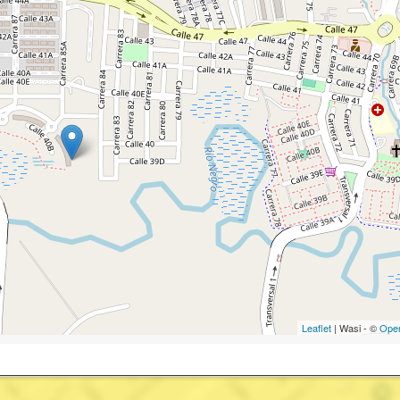
Leaflet
| Wasi - ©
Ope