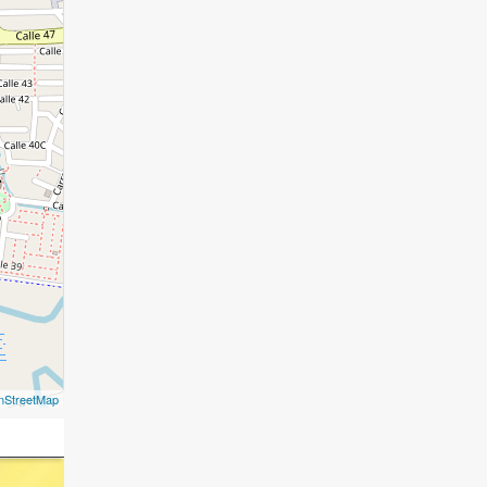
nStreetMap