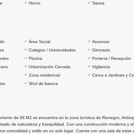
ía
Horno
Sauna
ado
Área Social
Ascensor
es
Colegios / Universidades
Gimnasio
antes
Piscina
Portería / Recepción
rcano
Urbanización Cerrada
Vigilancia
Zona residencial
Cerca a Jardines y Co
tes
Shut de basura
mento de 58 M2 se encuentra en la zona turística de Rionegro, Antioq
deado de naturaleza y tranquilidad. Con una construcción moderna y e
ece comodidad y estilo en un solo lugar. Cuenta con una sala de estar 