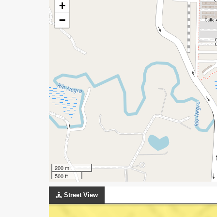
+
−
200 m
500 ft
Street View