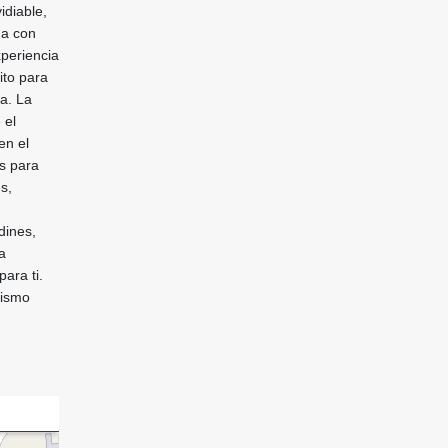
idiable,
da con
periencia
ito para
a. La
 el
en el
as para
s,
dines,
a
ara ti.
mismo