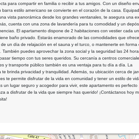
ecta para compartir en familia o recibir a tus amigos. Con un diseño env
on barra estilo americano se convierte en el corazón de la casa. Equipa
 una vista panorámica desde los grandes ventanales, te asegura una ex
emás, cuenta con una zona de lavandería para tu comodidad y un depós
nencias. El apartamento dispone de 2 habitaciones con vestier cada un
 tiene baño privado. Estarás enamorado de las comodidades que ofrece
 de un día de relajación en el sauna y el turco, o mantenerte en forma 
a. También puedes aprovechar la zona social y la seguridad las 24 hor
pasar tiempo con tus seres queridos. Su cercanía a centros comerciale
es y transporte público también es una ventaja para tu día a día. La
 te brinda privacidad y tranquilidad. Además, su ubicación cerca de jar
es te permite disfrutar de la vida en comunidad y tener un estilo de vid
as un lugar seguro y acogedor para vivir, este apartamento es perfecto p
za a disfrutar de la vida que siempre has querido! ¡Contáctanos hoy 
ita!