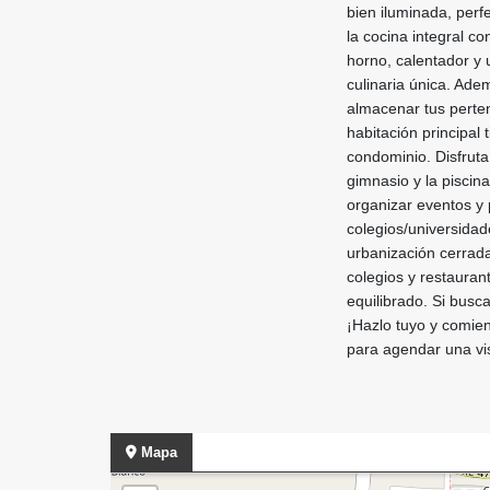
bien iluminada, perf
la cocina integral c
horno, calentador y
culinaria única. Ad
almacenar tus perte
habitación principal
condominio. Disfruta
gimnasio y la piscin
organizar eventos y 
colegios/universidad
urbanización cerrada
colegios y restaurant
equilibrado. Si busc
¡Hazlo tuyo y comien
para agendar una vis
Mapa