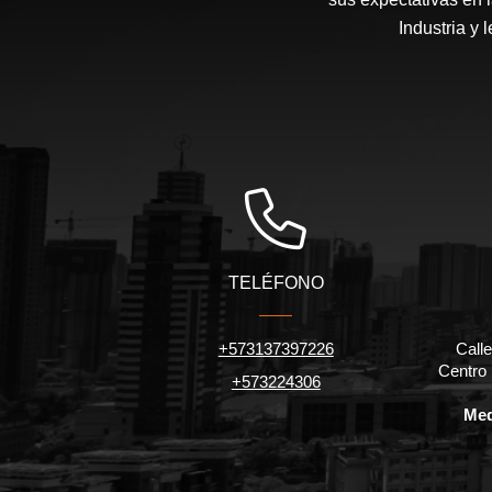
Industria y 
TELÉFONO
+573137397226
Calle
Centro
+573224306
Med