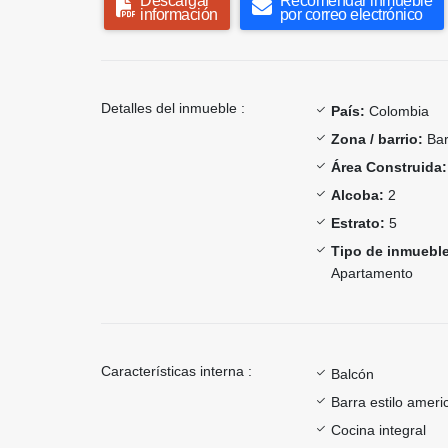
Descargar
Recomendar inmueble
información
por correo electrónico
Detalles del inmueble :
País:
Colombia
Zona / barrio:
Bar
Área Construida:
Alcoba:
2
Estrato:
5
Tipo de inmueble
Apartamento
Características interna :
Balcón
Barra estilo ameri
Cocina integral