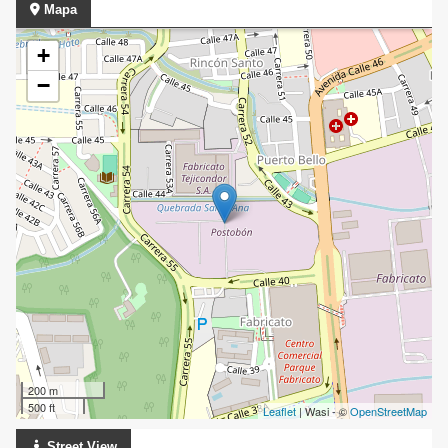
Mapa
+
−
200 m
500 ft
Leaflet
| Wasi - ©
OpenStreetMap
Street View