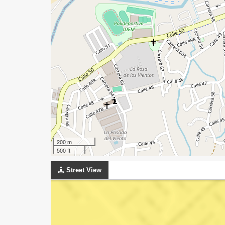
200 m
500 ft
Street View