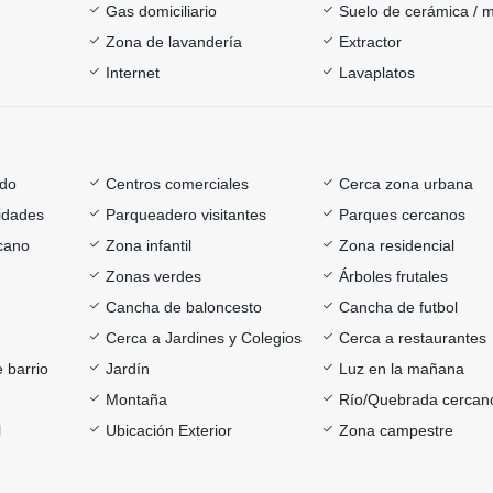
Gas domiciliario
Suelo de cerámica / 
Zona de lavandería
Extractor
Internet
Lavaplatos
ado
Centros comerciales
Cerca zona urbana
sidades
Parqueadero visitantes
Parques cercanos
rcano
Zona infantil
Zona residencial
Zonas verdes
Árboles frutales
Cancha de baloncesto
Cancha de futbol
Cerca a Jardines y Colegios
Cerca a restaurantes
 barrio
Jardín
Luz en la mañana
Montaña
Río/Quebrada cercan
l
Ubicación Exterior
Zona campestre