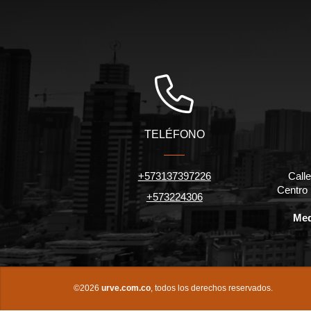
TELÉFONO
+573137397226
Calle
Centro
+573224306
Med
©2026
urve.com.co
, todos los derechos reservados.