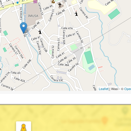
Leaflet
| Wasi - ©
Ope