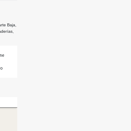
rte Baja,
aderías,
ene
ro