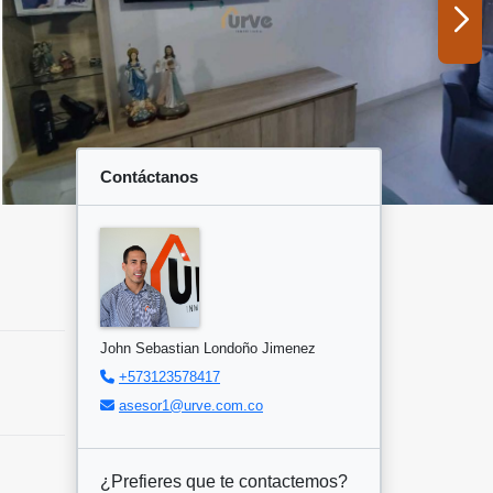
Contáctanos
John Sebastian Londoño Jimenez
+573123578417
asesor1@urve.com.co
¿Prefieres que te contactemos?