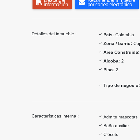
Descargar
Recomendar inmueble
información
por correo electrónico
Detalles del inmueble :
País:
Colombia
Zona / barrio:
Co
Área Construida:
Alcoba:
2
Piso:
2
Tipo de negocio:
Características interna :
Admite mascotas
Baño auxiliar
Clósets