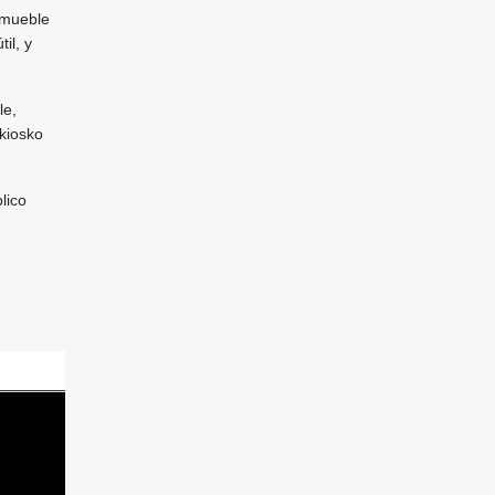
 mueble
il, y
le,
 kiosko
lico