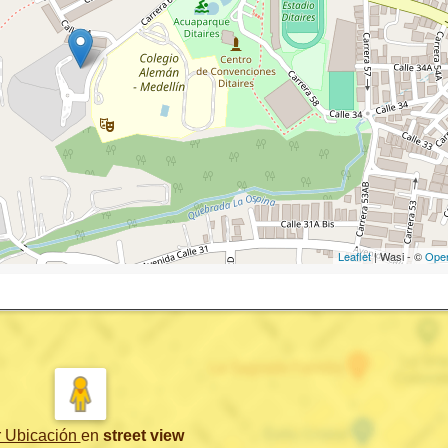
Leaflet
| Wasi - ©
Ope
r Ubicación
en
street view