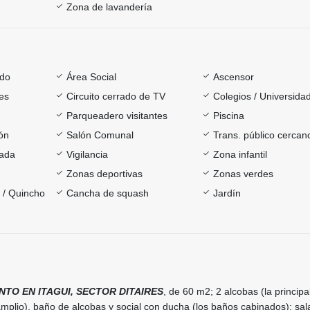
Zona de lavandería
ado
Área Social
Ascensor
es
Circuito cerrado de TV
Colegios / Universida
Parqueadero visitantes
Piscina
ón
Salón Comunal
Trans. público cercan
rada
Vigilancia
Zona infantil
Zonas deportivas
Zonas verdes
a / Quincho
Cancha de squash
Jardín
TO EN ITAGUI, SECTOR DITAIRES
, de 60 m2; 2 alcobas (la principa
mplio), baño de alcobas y social con ducha (los baños cabinados); sal