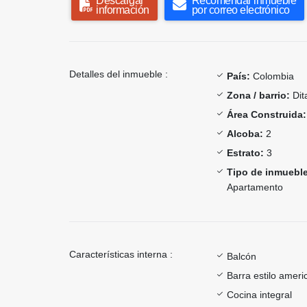
Descargar
Recomendar inmueble
información
por correo electrónico
Detalles del inmueble :
País:
Colombia
Zona / barrio:
Dit
Área Construida:
Alcoba:
2
Estrato:
3
Tipo de inmueble
Apartamento
Características interna :
Balcón
Barra estilo ameri
Cocina integral