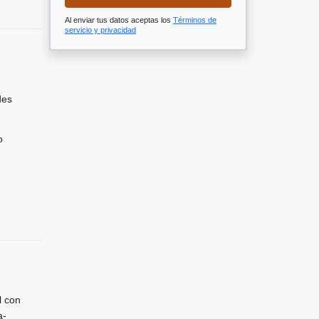
Al enviar tus datos aceptas los
Términos de
servicio y privacidad
des
o
l con
a-