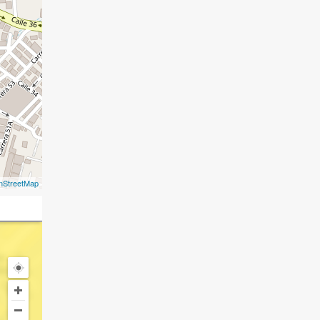
nStreetMap