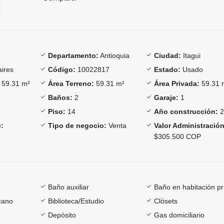
Departamento:
Antioquia
Ciudad:
Itagui
aires
Código:
10022817
Estado:
Usado
59.31 m²
Área Terreno:
59.31 m²
Área Privada:
59.31 
Baños:
2
Garaje:
1
Piso:
14
Año construcción:
2
:
Tipo de negocio:
Venta
Valor Administración
$305.500 COP
Baño auxiliar
Baño en habitación pr
cano
Biblioteca/Estudio
Clósets
Depósito
Gas domiciliario