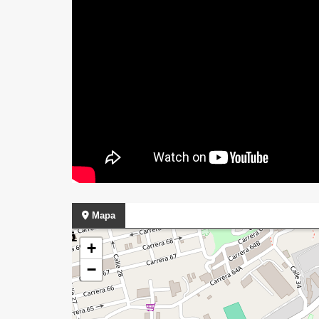
Mapa
+
−