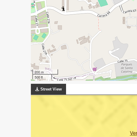
200 m
500 ft
Street View
Ve