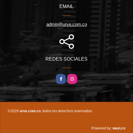
EMAIL
admin@urve.com.co
REDES SOCIALES
Facebook
Instagram
©2026
urve.com.co
, todos los derechos reservados.
wasi.co
Powered by: