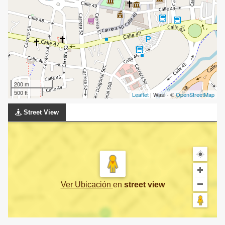
200 m
500 ft
Leaflet
| Wasi - ©
OpenStreetMap
Street View
Ver Ubicación
en
street view