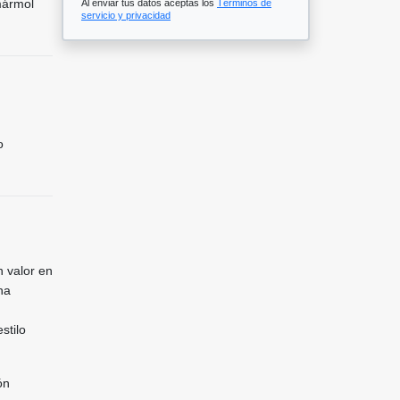
mármol
Al enviar tus datos aceptas los
Términos de
servicio y privacidad
o
 valor en
na
stilo
ón