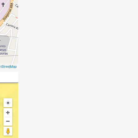
nStreetMap