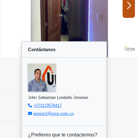
Contáctanos
John Sebastian Londoño Jimenez
+573123578417
asesor1@urve.com.co
¿Prefieres que te contactemos?