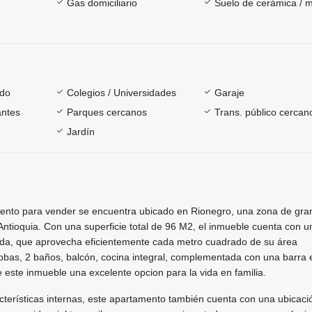
Gas domiciliario
Suelo de cerámica / 
ado
Colegios / Universidades
Garaje
antes
Parques cercanos
Trans. público cercan
Jardín
ento para vender se encuentra ubicado en Rionegro, una zona de gran
ntioquia. Con una superficie total de 96 M2, el inmueble cuenta con u
brada, que aprovecha eficientemente cada metro cuadrado de su área
obas, 2 baños, balcón, cocina integral, complementada con una barra e
este inmueble una excelente opcion para la vida en familia.
terísticas internas, este apartamento también cuenta con una ubicaci