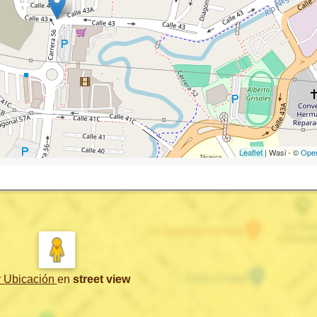
Leaflet
| Wasi - ©
Ope
r Ubicación
en
street view