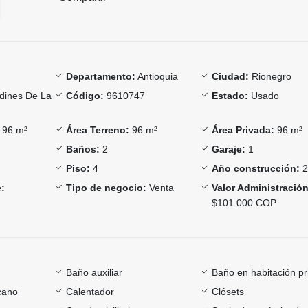
Departamento:
Antioquia
Ciudad:
Rionegro
dines De La
Código:
9610747
Estado:
Usado
96 m²
Área Terreno:
96 m²
Área Privada:
96 m²
Baños:
2
Garaje:
1
Piso:
4
Año construcción:
2
:
Tipo de negocio:
Venta
Valor Administración
$101.000 COP
Baño auxiliar
Baño en habitación pr
cano
Calentador
Clósets