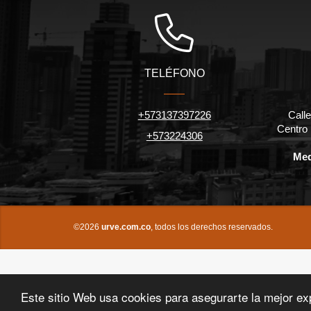
TELÉFONO
+573137397226
Calle
Centro
+573224306
Med
©2026
urve.com.co
, todos los derechos reservados.
Este sitio Web usa cookies para asegurarte la mejor ex