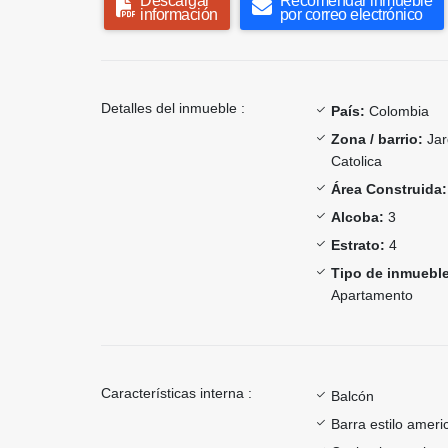
Descargar
Recomendar inmueble
información
por correo electrónico
Detalles del inmueble :
País:
Colombia
Zona / barrio:
Jar
Catolica
Área Construida:
Alcoba:
3
Estrato:
4
Tipo de inmueble
Apartamento
Características interna :
Balcón
Barra estilo ameri