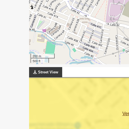
200 m
500 ft
Street View
Ve