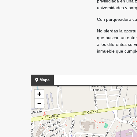
privilegiada en una 
universidades y par
Con parqueadero cub
No pierdas la oportu
que buscan un entorno
a los diferentes ser
inmueble que cumple
Mapa
+
−