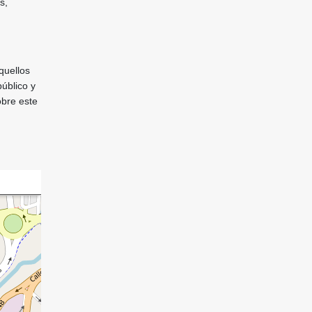
s,
quellos
público y
obre este