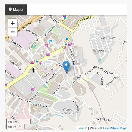
Mapa
+
−
200 m
500 ft
Leaflet
| Wasi - ©
OpenStreetMap