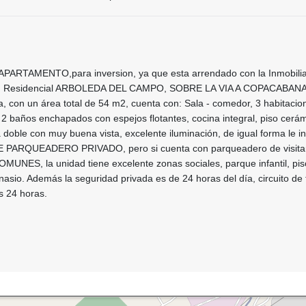
TAMENTO,para inversion, ya que esta arrendado con la Inmobilia
dad Residencial ARBOLEDA DEL CAMPO, SOBRE LA VIA A COPACABANA,
, con un área total de 54 m2, cuenta con: Sala - comedor, 3 habitacio
2 baños enchapados con espejos flotantes, cocina integral, piso cerám
 doble con muy buena vista, excelente iluminación, de igual forma le i
E PARQUEADERO PRIVADO, pero si cuenta con parqueadero de visita
S, la unidad tiene excelente zonas sociales, parque infantil, pis
mnasio. Además la seguridad privada es de 24 horas del día, circuito de 
as 24 horas.