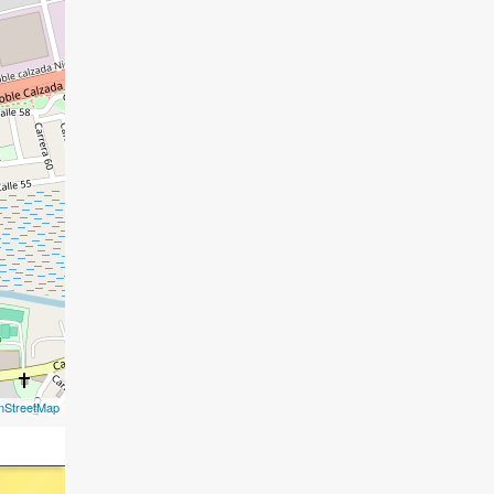
nStreetMap