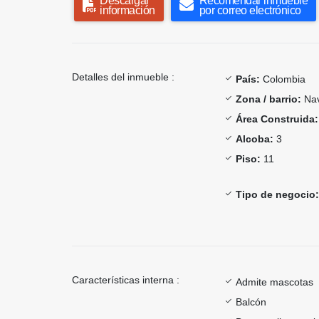
Descargar
Recomendar inmueble
información
por correo electrónico
Detalles del inmueble :
País:
Colombia
Zona / barrio:
Nav
Área Construida:
Alcoba:
3
Piso:
11
Tipo de negocio:
Características interna :
Admite mascotas
Balcón