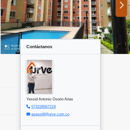
Contáctanos
Yessid Antonio Osorio Arias
573228567219
asesor8@urve.com.co