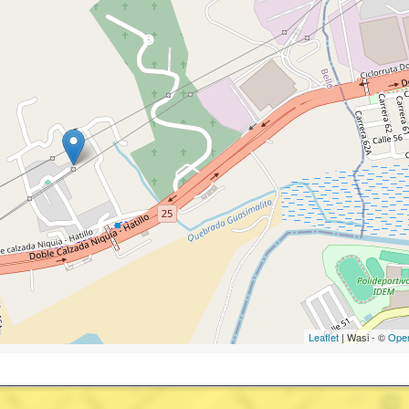
Leaflet
| Wasi - ©
Ope