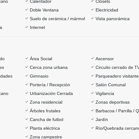
cano
Calentador
Clósets
Doble Ventana
Electricidad
Suelo de cerámica / mármol
Vista panorámica
ía
Internet
ado
Área Social
Ascensor
es
Cerca zona urbana
Circuito cerrado de T
sidades
Gimnasio
Parqueadero visitante
Portería / Recepción
Salón Comunal
rcano
Urbanización Cerrada
Vigilancia
Zona residencial
Zonas deportivas
Árboles frutales
Barbacoa / Parrilla / 
Cancha de futbol
Jardín
Planta eléctrica
Río/Quebrada cercan
Zona campestre