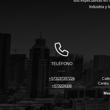
sus expectativas en 
Industria y 
TELÉFONO
+573137397226
Calle
Centro
+573224306
Med