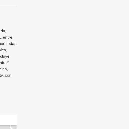
ria,
 entre
nes todas
ica,
ncluye
nte Y
cina,
tv, con