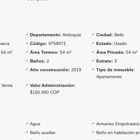
Departamento:
Antioquia
Ciudad:
Bello
arra
Código:
9758071
Estado:
Usado
54 m²
Área Terreno:
54 m²
Área Privada:
54 m²
Baños:
2
Estrato:
3
Año construcción:
2019
Tipo de inmueble:
Apartamento
Venta
Valor Administración:
$150.000 COP
Agua
Armarios Empotrados
Baño auxiliar
Baño en habitación pr