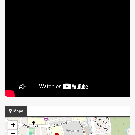
Mapa
+
−