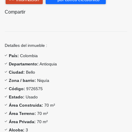
Compartir
Detalles del inmueble :
País:
Colombia
Departamento:
Antioquia
Ciudad:
Bello
Zona / barrio:
Niquía
Código:
9726575
Estado:
Usado
Área Construida:
70 m²
Área Terreno:
70 m²
Área Privada:
70 m²
Alcoba:
3