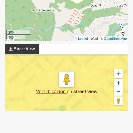
200 m
500 ft
Leaflet
| Wasi - ©
OpenStreetMap
Street View
Ver Ubicación
en
street view