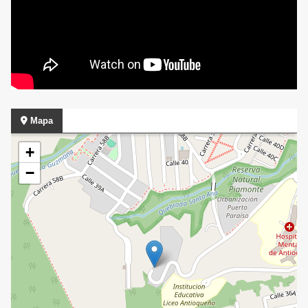
Mapa
+
−