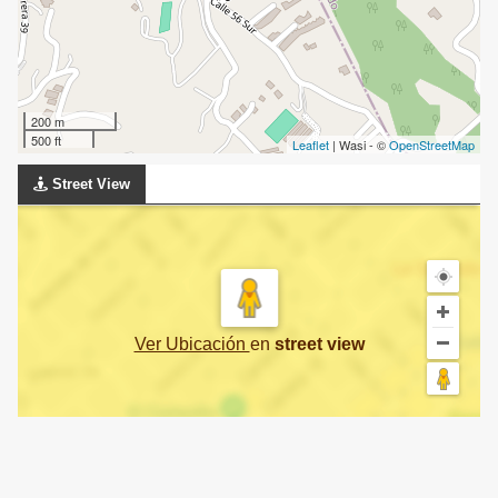
200 m
500 ft
Leaflet
| Wasi - ©
OpenStreetMap
Street View
Ver Ubicación
en
street view