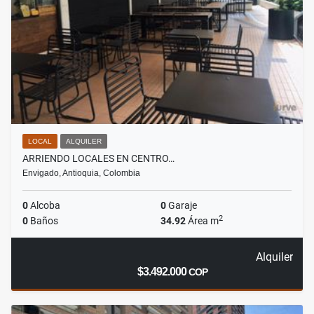
LOCAL
ALQUILER
ARRIENDO LOCALES EN CENTRO…
Envigado, Antioquia, Colombia
0
Alcoba
0
Garaje
2
0
Baños
34.92
Área m
Alquiler
$3.492.000
COP