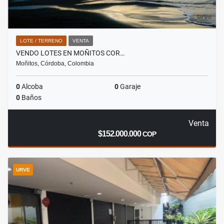
LOTE / TERRENO
VENTA
VENDO LOTES EN MOÑITOS COR…
Moñitos, Córdoba, Colombia
0
Alcoba
0
Garaje
0
Baños
Venta
$152.000.000
COP
URVE