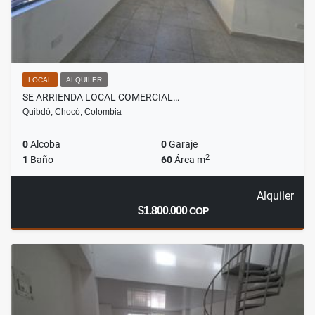
LOCAL
ALQUILER
SE ARRIENDA LOCAL COMERCIAL…
Quibdó, Chocó, Colombia
0
Alcoba
0
Garaje
2
1
Baño
60
Área m
Alquiler
$1.800.000
COP