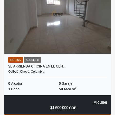
OFICINA
ALQUILER
SE ARRIENDA OFICINA EN EL CEN…
Quibdó, Chocó, Colombia
0
Alcoba
0
Garaje
2
1
Baño
50
Área m
Alquiler
$1.600.000
COP