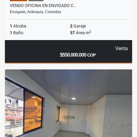
VENDO OFICINA EN ENVIGADO C…
Envigado, Antioquia, Colombia
1
Alcoba
2
Garaje
2
1
Baño
57
Área m
Venta
$550.000.000
COP