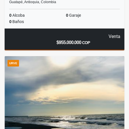
Guatapé, Antioquia, Colombia
0
Alcoba
0
Garaje
0
Baños
Venta
$955.000.000
COP
URVE