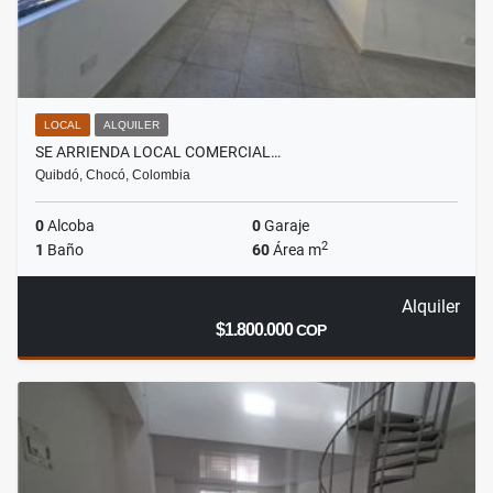
LOCAL
ALQUILER
SE ARRIENDA LOCAL COMERCIAL…
Quibdó, Chocó, Colombia
0
Alcoba
0
Garaje
2
1
Baño
60
Área m
Alquiler
$1.800.000
COP