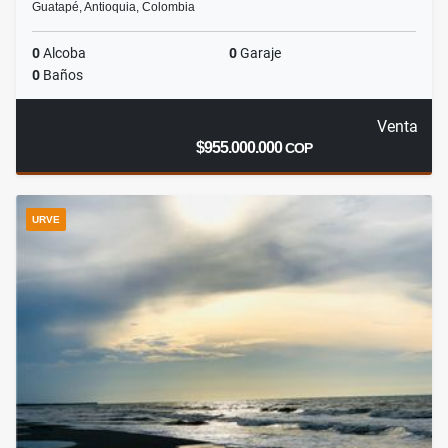
Guatapé, Antioquia, Colombia
0
Alcoba
0
Garaje
0
Baños
Venta
$955.000.000
COP
URVE