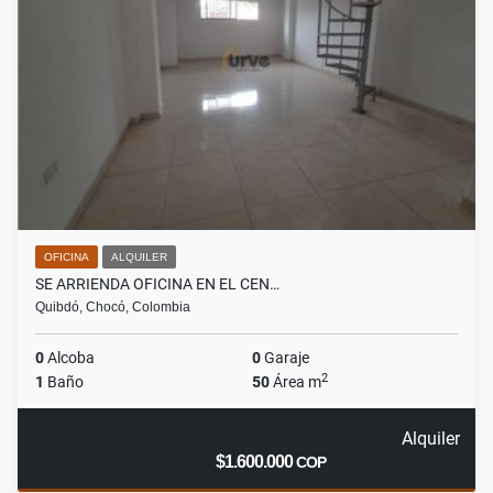
OFICINA
ALQUILER
SE ARRIENDA OFICINA EN EL CEN…
Quibdó, Chocó, Colombia
0
Alcoba
0
Garaje
2
1
Baño
50
Área m
Alquiler
$1.600.000
COP