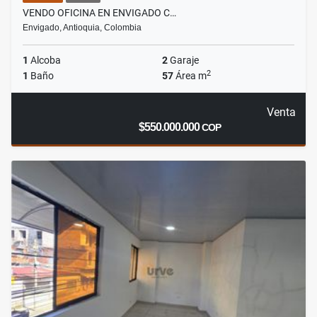
VENDO OFICINA EN ENVIGADO C…
Envigado, Antioquia, Colombia
1
Alcoba
2
Garaje
2
1
Baño
57
Área m
Venta
$550.000.000
COP