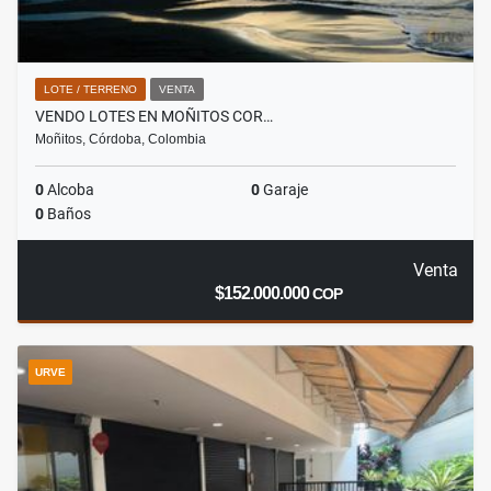
LOTE / TERRENO
VENTA
VENDO LOTES EN MOÑITOS COR…
Moñitos, Córdoba, Colombia
0
Alcoba
0
Garaje
0
Baños
Venta
$152.000.000
COP
URVE