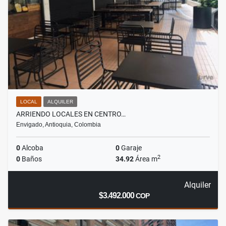
LOCAL
ALQUILER
ARRIENDO LOCALES EN CENTRO…
Envigado, Antioquia, Colombia
0
Alcoba
0
Garaje
2
0
Baños
34.92
Área m
Alquiler
$3.492.000
COP