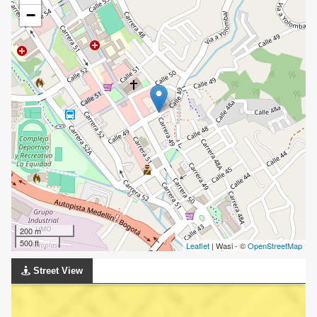
−
200 m
500 ft
Leaflet
| Wasi - ©
OpenStreetMap
Street View