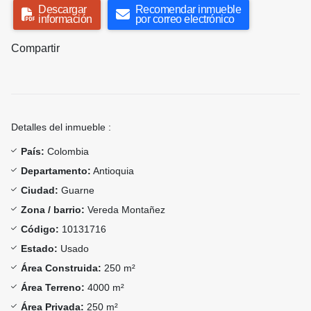
Descargar
Recomendar inmueble
información
por correo electrónico
Compartir
Detalles del inmueble :
País:
Colombia
Departamento:
Antioquia
Ciudad:
Guarne
Zona / barrio:
Vereda Montañez
Código:
10131716
Estado:
Usado
Área Construida:
250 m²
Área Terreno:
4000 m²
Área Privada:
250 m²