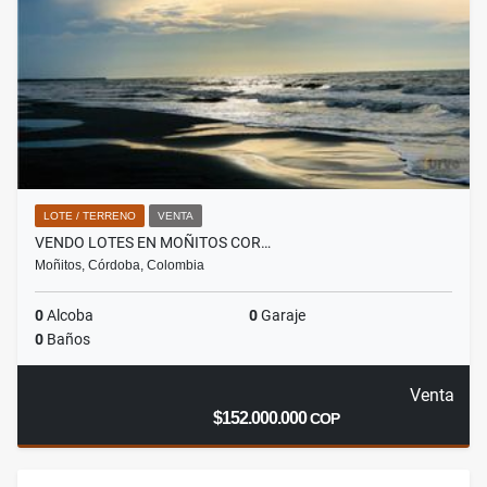
LOTE / TERRENO
VENTA
VENDO LOTES EN MOÑITOS COR…
Moñitos, Córdoba, Colombia
0
Alcoba
0
Garaje
0
Baños
Venta
$152.000.000
COP