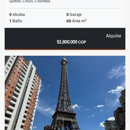
Quibdó, Chocó, Colombia
0
Alcoba
0
Garaje
2
1
Baño
60
Área m
Alquiler
$1.800.000
COP