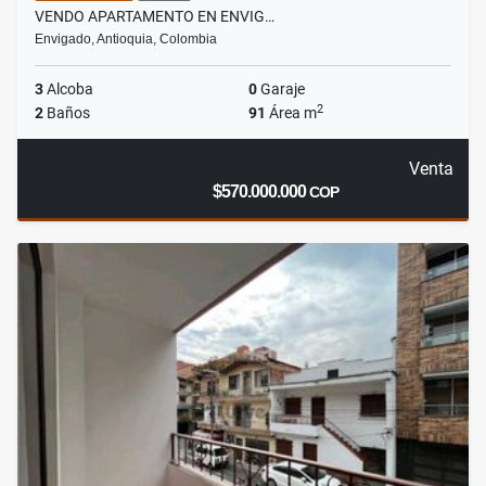
VENDO APARTAMENTO EN ENVIG…
Envigado, Antioquia, Colombia
3
Alcoba
0
Garaje
2
2
Baños
91
Área m
Venta
$570.000.000
COP