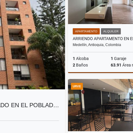
APARTAMENTO
ALQUILER
Medellín, Antioquia, Colombia
1
Alcoba
1
Garaje
2
Baños
63.91
Área
A
URVE
$4.000.000
DO EN EL POBLAD…