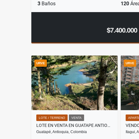
3
Baños
120
Áre
$7.400.000
URVE
URVE
LOTE / TERRENO
VENTA
APART
LOTE EN VENTA EN GUATAPE ANTIOQUIA
Guatapé, Antioquia, Colombia
Itagui,