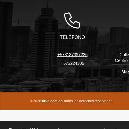
TELÉFONO
+573137397226
Calle
Centro
+573224306
Med
©2026
urve.com.co
, todos los derechos reservados.