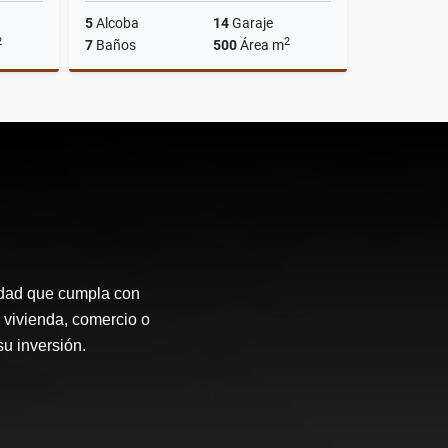
5
Alcoba
14
Garaje
2
2
7
Baños
500
Área m
Venta
Venta
$1.700.000.000
idad que cumpla con
 vivienda, comercio o
su inversión.