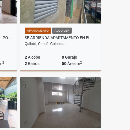
APARTAMENTO
ALQUILER
ARRIENDO APARTAMENTO EN EL POBLADO
SE ARRIENDA APARTAMENTO EN EL BARRIO ZONA MINERA EN QUIBDO
Quibdó, Chocó, Colombia
2
Alcoba
0
Garaje
2
2
 m
2
Baños
50
Área m
lquiler
Alquiler
$750.000