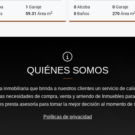
ba
1
Garaje
0
Alcoba
0
Garaje
2
s
59.31
Área m
0
Baños
270
Área m
Venta
$430.000.000
$90.000.000
QUIÉNES SOMOS
inmobiliaria que brinda a nuestros clientes un servicio de cal
las necesidades de compra, venta y arriendo de Inmuebles para
les presta asesoría para tomar la mejor decisión al momento de 
Políticas de privacidad