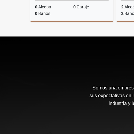
0
Alcoba
0
Garaje
2
Alco
0
Baños
2
Baño
Venta
$955.000.000
Somos una empresa 
sus expectativas en 
Industria y 