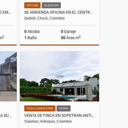
OFICINA
ALQUILER
ARRIENDO LOCALES EN CENTRO EMPRESARIAL EN ENVIGADO
SE ARRIENDA OFICINA EN EL CENTRO DE QUIBDO
Quibdó, Chocó, Colombia
0
Alcoba
0
Garaje
2
2
 m
1
Baño
50
Área m
lquiler
Alquiler
$1.600.000
CASA CAMPESTRE
VENTA
SE VENDE LOTE EN EL BARRIO LA SUBESTACION EN QUIBDO
VENTA DE FINCA EN SOPETRAN ANTIOQUIA
Sopetran, Antioquia, Colombia