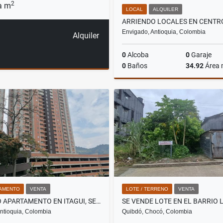
2
a m
LOCAL
ALQUILER
Envigado, Antioquia, Colombia
Alquiler
0
Alcoba
0
Garaje
0
Baños
34.92
Área
A
$3.492.000
AMENTO
VENTA
LOTE / TERRENO
VENTA
VENDO APARTAMENTO EN ITAGUI, SECTOR DITAIRES
 Antioquia, Colombia
Quibdó, Chocó, Colombia