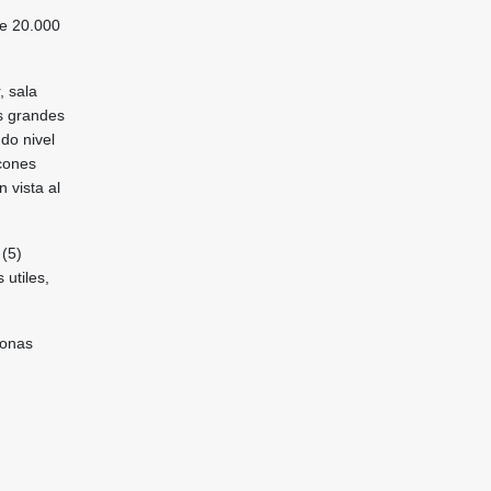
te 20.000
, sala
es grandes
ndo nivel
lcones
n vista al
 (5)
utiles,
zonas