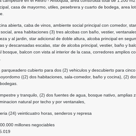
campestre en el Retiro - Antioquia, area construida total de 1.200 m2
cipal, casa de mayormo, utiles, pesebrera y cuarto de bodega, area lo
e.
cina abierta, caba de vinos, ambiente social principal con comedor, star
ocial, area habitaciones (3) tres alcobas con baño, vestier, ventanal
leza y al jardin, star adicional de doble altura, alcoba principal en segu
s y descansadas escalas, star de alcoba principal, vestier, baño y ba
 al bosque, balcon con vista al interior de la casa, corredores amplios co
.
 parqueadero cubierto para dos (2) vehiculos y descubierto para cinco
oyordomo ((2) dos habitaciones, sala-comedor, baño y cocina), (2) dos 
 bodegas.
mpestre y tranquilo, (2) dos fuentes de agua, bosque nativo, amplias 
luminacion natural por techo y por ventanales,
eria (24) veinticuatro horas, senderos y represa
000.000 millones negociables
05.019