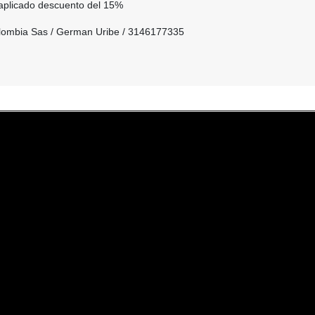
 aplicado descuento del 15%
olombia Sas / German Uribe / 3146177335