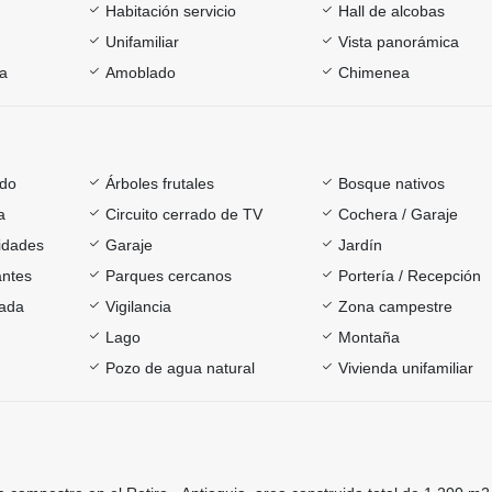
Habitación servicio
Hall de alcobas
Unifamiliar
Vista panorámica
ía
Amoblado
Chimenea
ado
Árboles frutales
Bosque nativos
a
Circuito cerrado de TV
Cochera / Garaje
sidades
Garaje
Jardín
antes
Parques cercanos
Portería / Recepción
rada
Vigilancia
Zona campestre
Lago
Montaña
Pozo de agua natural
Vivienda unifamiliar