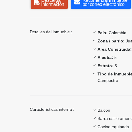
Descargar
Recomendar inmueble
información
por correo electrónico
Detalles del inmueble :
País:
Colombia
Zona / barrio:
Jua
Área Construida:
Alcoba:
5
Estrato:
5
Tipo de inmueble
Campestre
Características interna :
Balcón
Barra estilo ameri
Cocina equipada