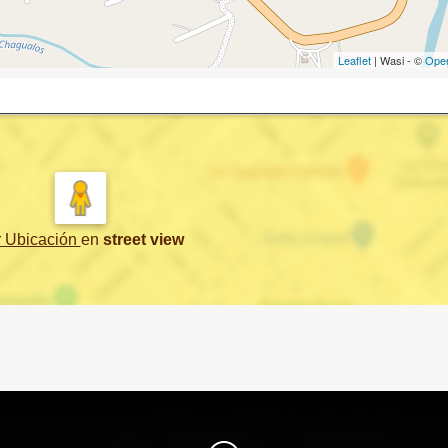
Leaflet
| Wasi - ©
Ope
r Ubicación
en
street view