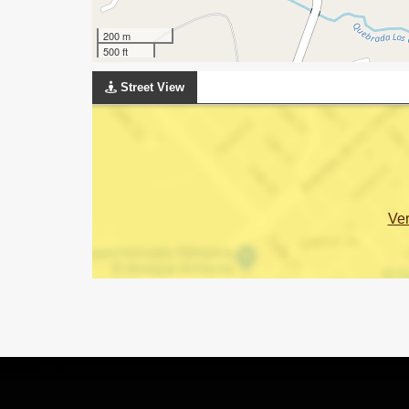
200 m
500 ft
Street View
Ve