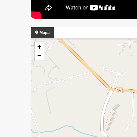
Mapa
+
−