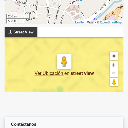
200 m
500 ft
Leaflet
| Wasi - ©
OpenStreetMap
Street View
Ver Ubicación
en
street view
Contáctanos