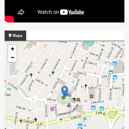
Mapa
+
−