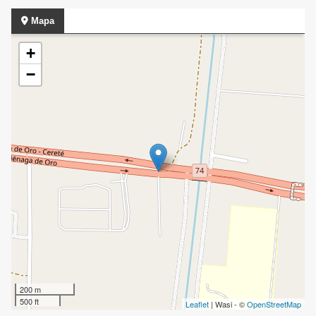
Mapa
+
−
200 m
500 ft
Leaflet
| Wasi - ©
OpenStreetMap