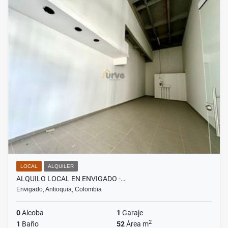
LOCAL
ALQUILER
ALQUILO LOCAL EN ENVIGADO -…
Envigado, Antioquia, Colombia
0
Alcoba
1
Garaje
2
1
Baño
52
Área m