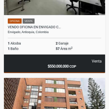
OFICINA
VENTA
VENDO OFICINA EN ENVIGADO C…
Envigado, Antioquia, Colombia
1
Alcoba
2
Garaje
2
1
Baño
57
Área m
Venta
$550.000.000
COP