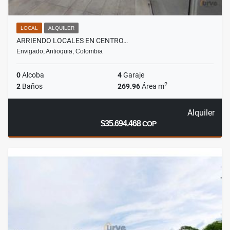
LOCAL
ALQUILER
ARRIENDO LOCALES EN CENTRO…
Envigado, Antioquia, Colombia
0
Alcoba
4
Garaje
2
2
Baños
269.96
Área m
Alquiler
$35.694.468
COP