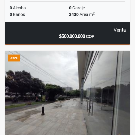
0
Alcoba
0
Garaje
2
0
Baños
3430
Área m
Venta
$500.000.000
COP
URVE