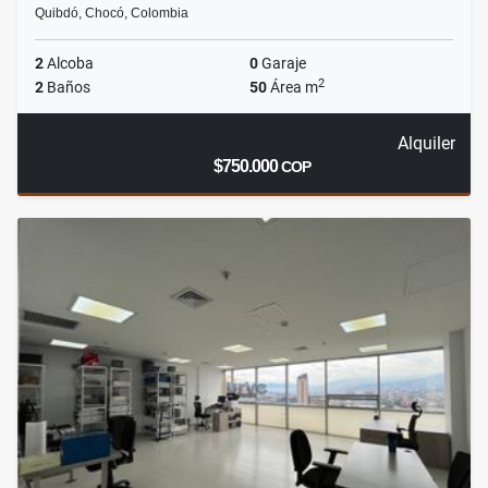
Quibdó, Chocó, Colombia
2
Alcoba
0
Garaje
2
2
Baños
50
Área m
Alquiler
$750.000
COP