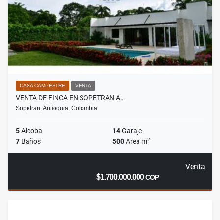
CASA CAMPESTRE
VENTA
VENTA DE FINCA EN SOPETRAN A…
Sopetran, Antioquia, Colombia
5
Alcoba
14
Garaje
2
7
Baños
500
Área m
Venta
$1.700.000.000
COP