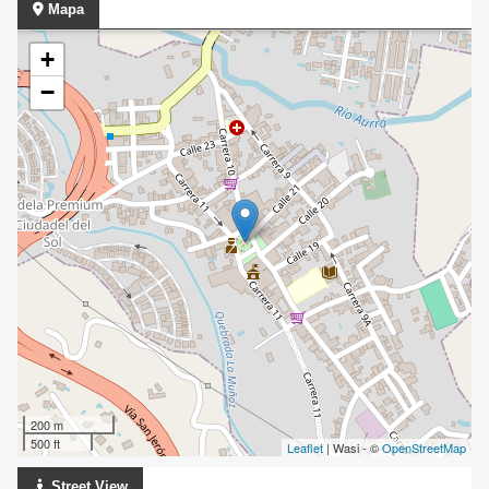
Mapa
+
−
200 m
500 ft
Leaflet
| Wasi - ©
OpenStreetMap
Street View