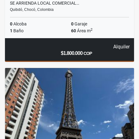
SE ARRIENDA LOCAL COMERCIAL…
Quibdó, Chocó, Colombia
0
Alcoba
0
Garaje
2
1
Baño
60
Área m
Alquiler
$1.800.000
COP