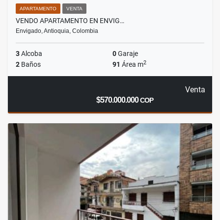
APARTAMENTO
VENTA
VENDO APARTAMENTO EN ENVIG…
Envigado, Antioquia, Colombia
3
Alcoba
0
Garaje
2
2
Baños
91
Área m
Venta
$570.000.000
COP