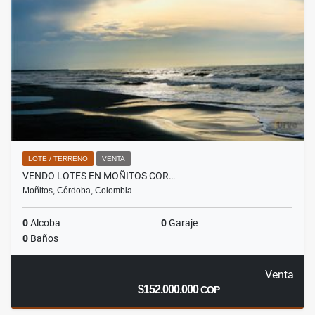
LOTE / TERRENO
VENTA
VENDO LOTES EN MOÑITOS COR…
Moñitos, Córdoba, Colombia
0
Alcoba
0
Garaje
0
Baños
Venta
$152.000.000
COP