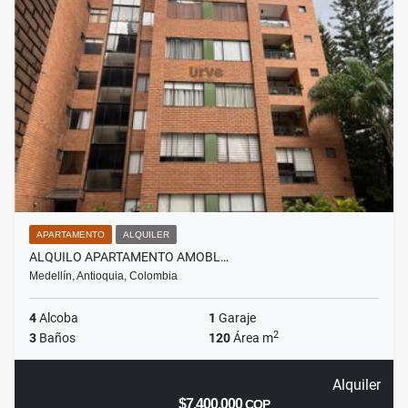
APARTAMENTO
ALQUILER
ALQUILO APARTAMENTO AMOBL…
Medellín, Antioquia, Colombia
4
Alcoba
1
Garaje
2
3
Baños
120
Área m
Alquiler
$7.400.000
COP