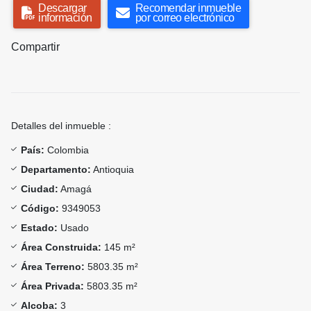
Descargar
Recomendar inmueble
información
por correo electrónico
Compartir
Detalles del inmueble :
País:
Colombia
Departamento:
Antioquia
Ciudad:
Amagá
Código:
9349053
Estado:
Usado
Área Construida:
145 m²
Área Terreno:
5803.35 m²
Área Privada:
5803.35 m²
Alcoba:
3