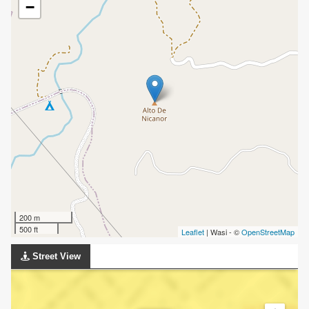
−
200 m
500 ft
Leaflet
| Wasi - ©
OpenStreetMap
Street View