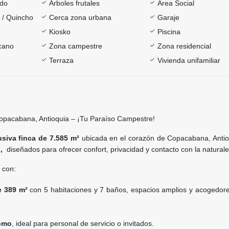
ado
Árboles frutales
Área Social
a / Quincho
Cerca zona urbana
Garaje
Kiosko
Piscina
rcano
Zona campestre
Zona residencial
Terraza
Vivienda unifamiliar
opacabana, Antioquia – ¡Tu Paraíso Campestre!
usiva finca de 7.585 m²
ubicada en el corazón de Copacabana, Antio
s,
diseñados para ofrecer confort, privacidad y contacto con la naturale
 con:
e 389 m²
con 5 habitaciones y 7 baños, espacios amplios y acogedore
omo
, ideal para personal de servicio o invitados.