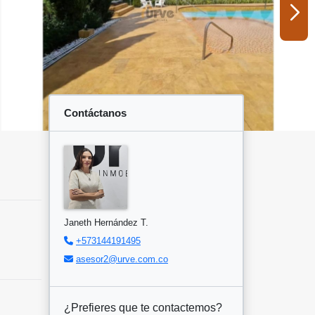
Contáctanos
Janeth Hernández T.
+573144191495
asesor2@urve.com.co
¿Prefieres que te contactemos?