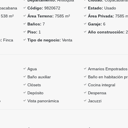
pacabana
Código:
9820672
Estado:
Usado
538 m²
Área Terreno:
7585 m²
Área Privada:
7585 
Baños:
7
Garaje:
6
Piso:
1
Año construcción:
2
:
Finca
Tipo de negocio:
Venta
Agua
Armarios Empotrados
Baño auxiliar
Baño en habitación pr
Clósets
Cocina integral
Depósito
Despensa
o
Vista panorámica
Jacuzzi