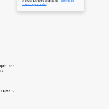
Al enviar tus datos aceptas los
Términos de
servicio y privacidad
quia, con
za.
s para tu