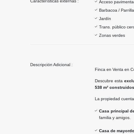
Características externas :
Acceso paviment
Barbacoa / Parrill
Jardín
Trans. público ce
Zonas verdes
Descripción Adicional :
Finca en Venta en C
Descubre esta
excl
538 m² construido
La propiedad cuenta
Casa principal d
familia y amigos.
Casa de mayord