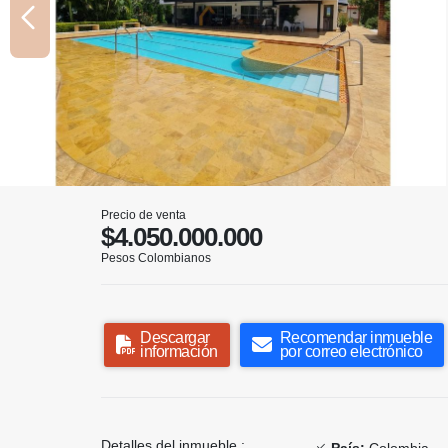
Precio de venta
$4.050.000.000
Pesos Colombianos
Descargar
Recomendar inmueble
información
por correo electrónico
Detalles del inmueble :
País:
Colombia