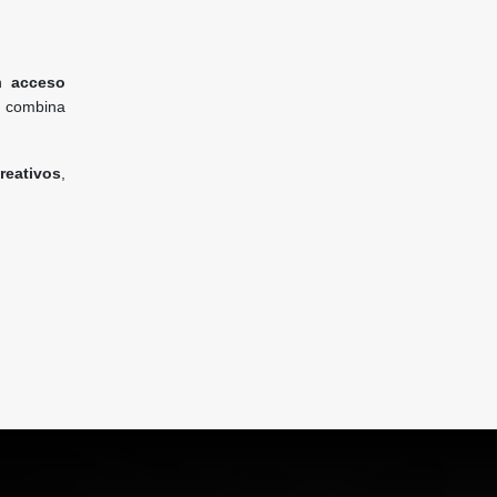
on
acceso
n combina
reativos
,