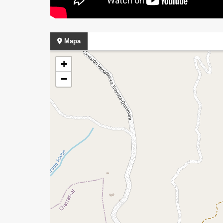
Mapa
+
−