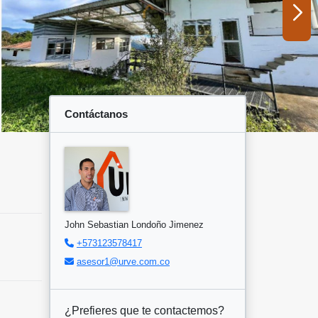
Contáctanos
John Sebastian Londoño Jimenez
+573123578417
asesor1@urve.com.co
¿Prefieres que te contactemos?