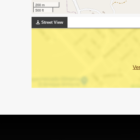
200 m
500 ft
Street View
Ve