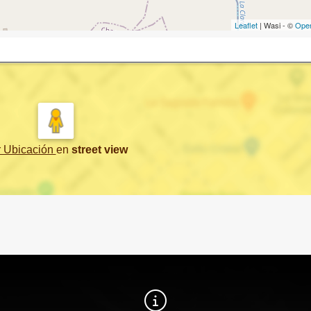
Leaflet
| Wasi - ©
Ope
r Ubicación
en
street view