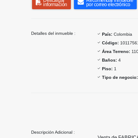
Descargar
Recomendar inmueble
información
por correo electrónico
Detalles del inmueble :
País:
Colombia
Código:
1011756
Área Terreno:
110
Baños:
4
Piso:
1
Tipo de negocio:
Descripción Adicional :
Venta de FABRI