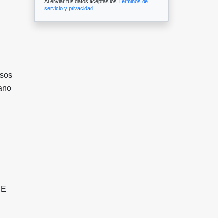
Al enviar tus datos aceptas los
Términos de
servicio y privacidad
isos
lano
DE