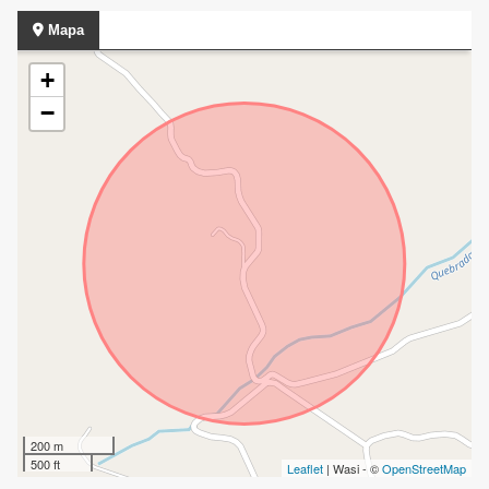
Mapa
+
−
200 m
500 ft
Leaflet
| Wasi - ©
OpenStreetMap