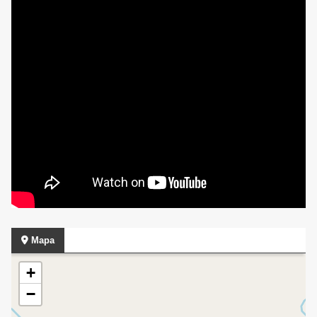
Mapa
+
−