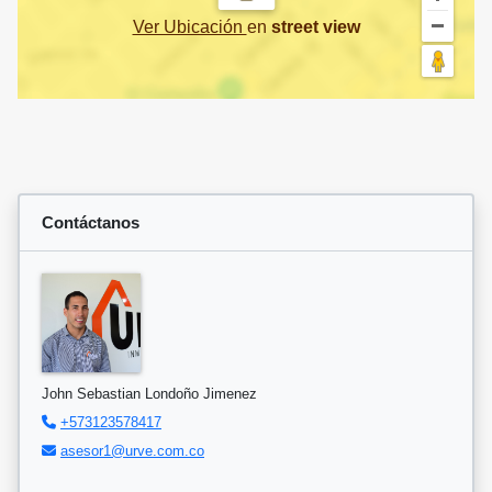
Ver Ubicación
en
street view
Contáctanos
John Sebastian Londoño Jimenez
+573123578417
asesor1@urve.com.co