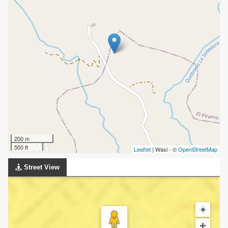
200 m
500 ft
Leaflet
| Wasi - ©
OpenStreetMap
Street View