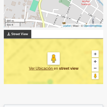
200 m
500 ft
Leaflet
| Wasi - ©
OpenStreetMap
Street View
Ver Ubicación
en
street view