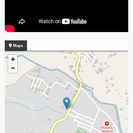
Mapa
+
−