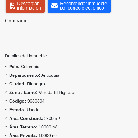
Descargar
Recomendar inmueble
información
por correo electrónico
Compartir
Detalles del inmueble :
País:
Colombia
Departamento:
Antioquia
Ciudad:
Rionegro
Zona / barrio:
Vereda El Higueròn
Código:
9680894
Estado:
Usado
Área Construida:
200 m²
Área Terreno:
10000 m²
Área Privada:
10000 m²