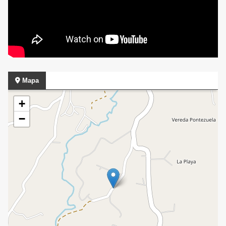
Mapa
+
−