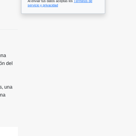
Al enviar tus datos aceptas los
Términos de
servicio y privacidad
una
ión del
s, una
una