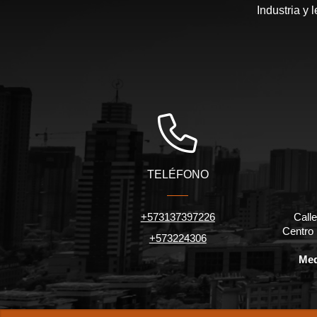
Industria y 
TELÉFONO
+573137397226
Calle
Centro
+573224306
Med