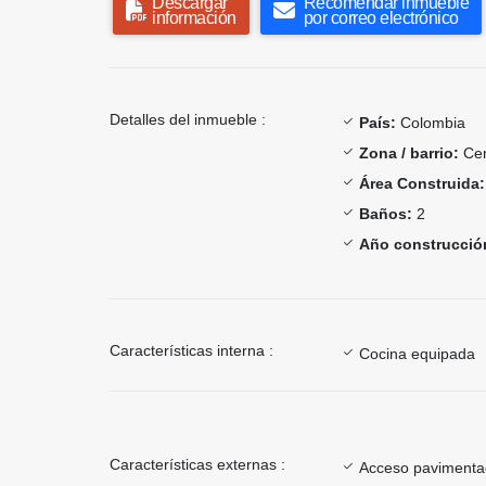
Descargar
Recomendar inmueble
información
por correo electrónico
Detalles del inmueble :
País:
Colombia
Zona / barrio:
Cen
Área Construida:
Baños:
2
Año construcció
Características interna :
Cocina equipada
Características externas :
Acceso paviment