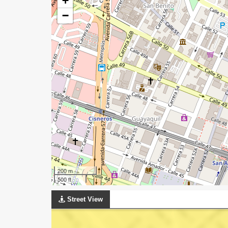
+
−
200 m
500 ft
Street View