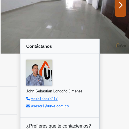
Contáctanos
John Sebastian Londoño Jimenez
+573123578417
asesor1@urve.com.co
¿Prefieres que te contactemos?