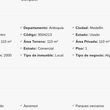
Departamento:
Antioquia
Ciudad:
Medellín
tro
Código:
9504213
Estado:
Usado
110 m²
Área Terreno:
110 m²
Área Privada:
110 m²
Estrato:
Comercial
Piso:
1
n:
2000
Tipo de inmueble:
Local
Tipo de negocio:
Alq
ado
Ascensor
Parques cercanos