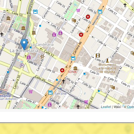
Leaflet
| Wasi - ©
Ope