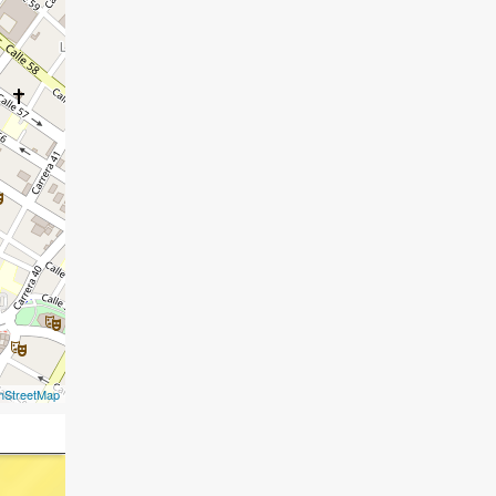
nStreetMap