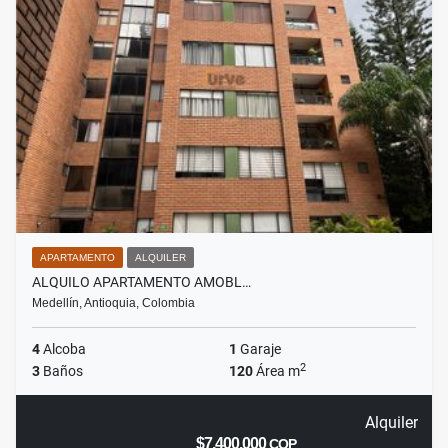
APARTAMENTO
ALQUILER
ALQUILO APARTAMENTO AMOBL…
Medellín, Antioquia, Colombia
4
Alcoba
1
Garaje
2
3
Baños
120
Área m
Alquiler
$7.400.000
COP