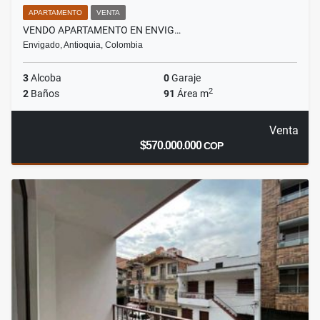
APARTAMENTO
VENTA
VENDO APARTAMENTO EN ENVIG…
Envigado, Antioquia, Colombia
3
Alcoba
0
Garaje
2
2
Baños
91
Área m
Venta
$570.000.000
COP