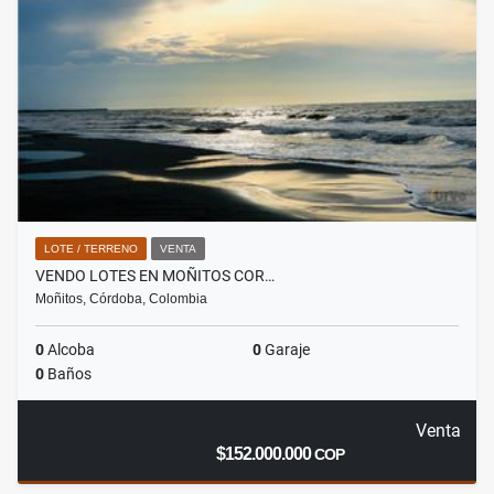
LOTE / TERRENO
VENTA
VENDO LOTES EN MOÑITOS COR…
Moñitos, Córdoba, Colombia
0
Alcoba
0
Garaje
0
Baños
Venta
$152.000.000
COP