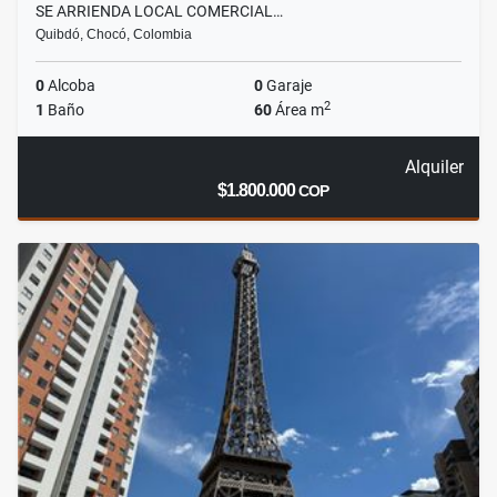
SE ARRIENDA LOCAL COMERCIAL…
Quibdó, Chocó, Colombia
0
Alcoba
0
Garaje
2
1
Baño
60
Área m
Alquiler
$1.800.000
COP