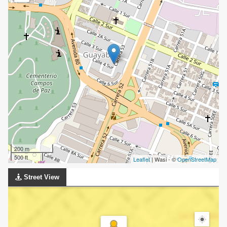
200 m
500 ft
Leaflet
| Wasi - ©
OpenStreetMap
Street View