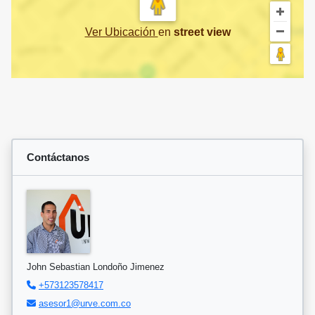
Ver Ubicación
en
street view
Contáctanos
John Sebastian Londoño Jimenez
+573123578417
asesor1@urve.com.co