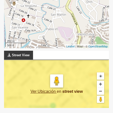
200 m
500 ft
Leaflet
| Wasi - ©
OpenStreetMap
Street View
Ver Ubicación
en
street view