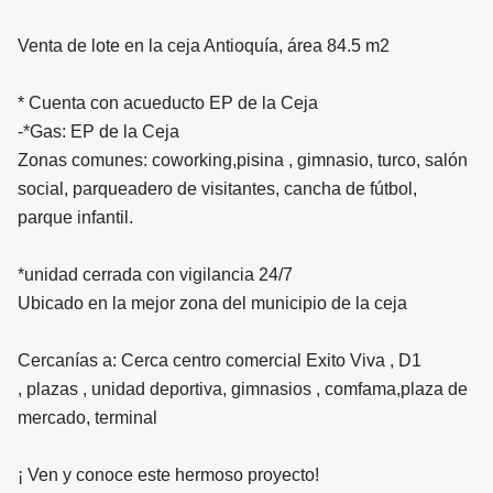
Venta de lote en la ceja Antioquía, área 84.5 m2
* Cuenta con acueducto EP de la Ceja
-*Gas: EP de la Ceja
Zonas comunes:
⁠coworking,
pisina , gimnasio, turco, salón
social, parqueadero de visitantes, c
ancha de fútbol,
parque infantil.
*⁠unidad cerrada con
⁠vigilancia 24/7
Ubicado en la mejor zona del municipio de la ceja
Cercanías a:
Cerca centro comercial Exito Viva ,
D1
,
plazas , u
nidad deportiva, g
imnasios , c
omfama,p
laza de
mercado, t
erminal
¡ Ven y conoce este hermoso proyecto!