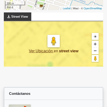
200 m
500 ft
Leaflet
| Wasi - ©
OpenStreetMap
Street View
Ver Ubicación
en
street view
Contáctanos