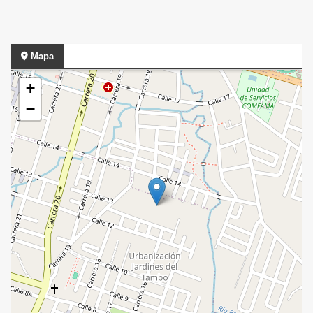
Mapa
+
−