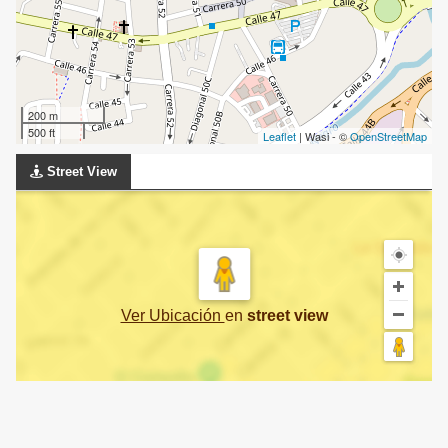
200 m
500 ft
Leaflet
| Wasi - ©
OpenStreetMap
Street View
Ver Ubicación
en
street view